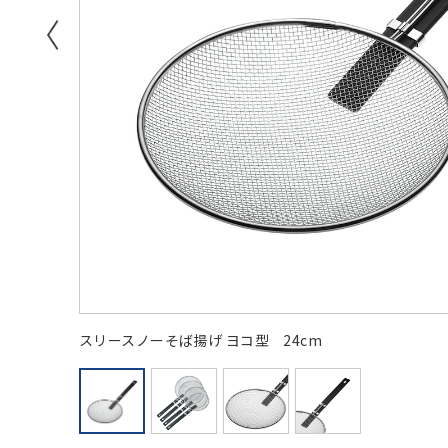
お酒
盛り付け
飛沫防止・感染対策
ビールまわ
キッチンツール
ホールまわ
スリースノーそば揚げ ヨコ型 24cm