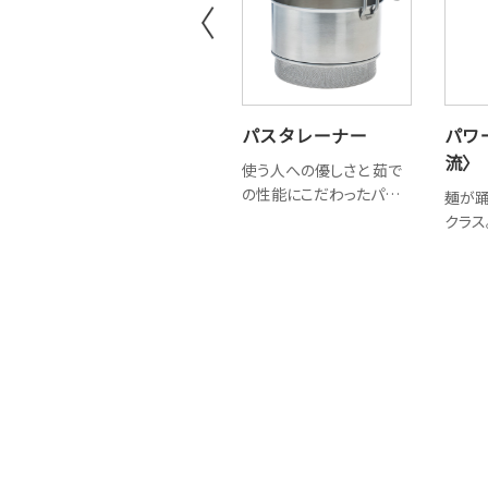
讃岐たも
パスタレーナー
パワ
流〉
抜群の水切れと軽さが魅
使う人への優しさと 茹で
力
の性能にこだわったパスタ
麺が踊
ザル
クラス