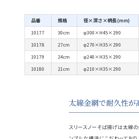
品番
規格
径×深さ×柄長(mm)
10177
30cm
φ300×H45×290
10178
27cm
φ270×H35×290
10179
24cm
φ240×H35×290
10180
21cm
φ210×H35×290
太線金網で耐久性が
スリースノーそば揚げは太線の
ンプルな構造にこだわっており