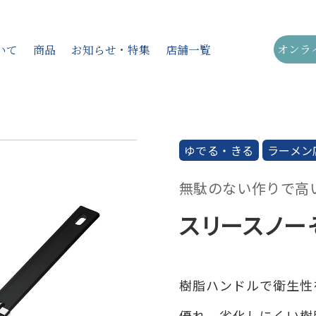
オンラ
いて
商品
お知らせ・特集
店舗一覧
ゆでる・きる
ラーメン
す
アイテムから探す
無駄のない作りで高
バーベキュー
てぼ
ザル
スリースノー
平ザル
ストレー
スープこし
みそこし
樹脂ハンドルで衛生性
フライヤー
茶こし
り
トング
その他
優れ、劣化しにくい樹