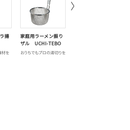
ラ揚
家庭用ラーメン振り
パワーGてぼ〈極
ザル UCHI-TEBO
美〉
線材を
おうちでもプロの湯切りを
抜群の耐久性を保持