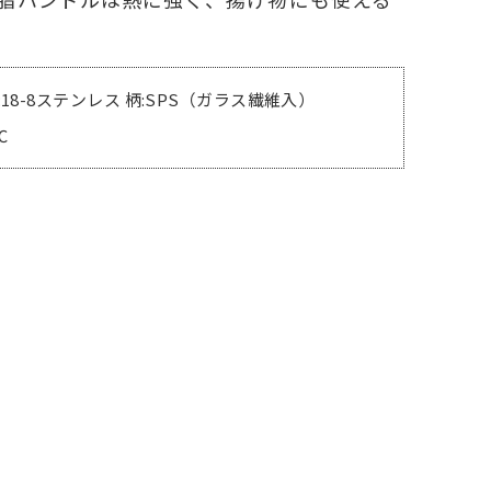
ーチューナー
:18-8ステンレス 柄:SPS（ガラス繊維入）
サイド
℃
補強線なしで十分な