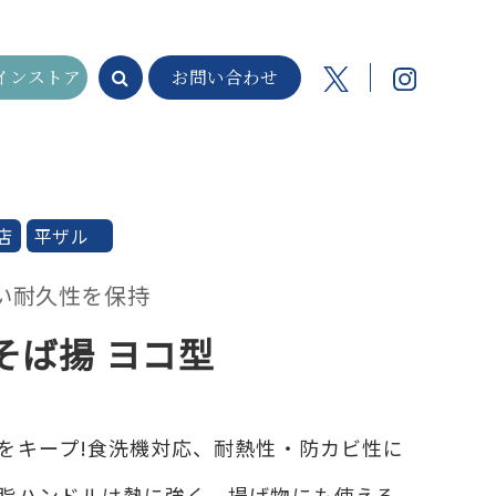
インストア
お問い合わせ
店
平ザル
い耐久性を保持
そば揚 ヨコ型
ナー
をキープ!食洗機対応、耐熱性・防カビ性に
脂ハンドルは熱に強く、揚げ物にも使える