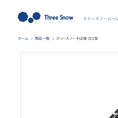
スリースノーにつ
ホーム
商品一覧
スリースノーそば揚 ヨコ型
すべての商品を見る
シーンから探す
用途から探
飲食店
ゆでる・きる
ラーメン店
あげもの
うどん・そば店
泡立て
給食調理
お手入れ
パン・製菓
キッチンまわ