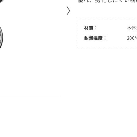
たも
酒器
り
すくい網
フレーバ
材質
本体
り
盛り付け網
テーブル
耐熱温度
200
選べる4サイズ