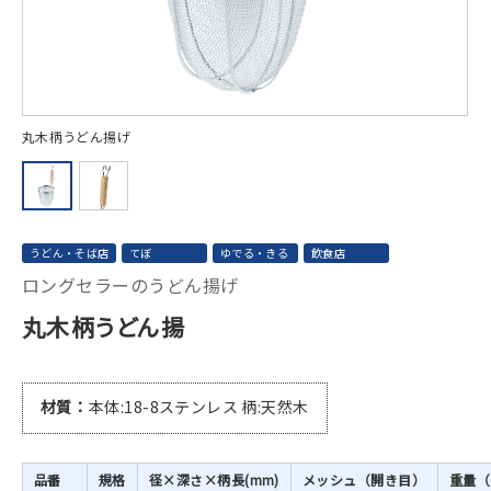
丸木柄うどん揚げ
手
うどん・そば店
てぼ
ゆでる・きる
飲食店
ロングセラーのうどん揚げ
丸木柄うどん揚
材質
本体:18-8ステンレス 柄:天然木
品番
規格
径×深さ×柄長(mm)
メッシュ（開き目）
重量（