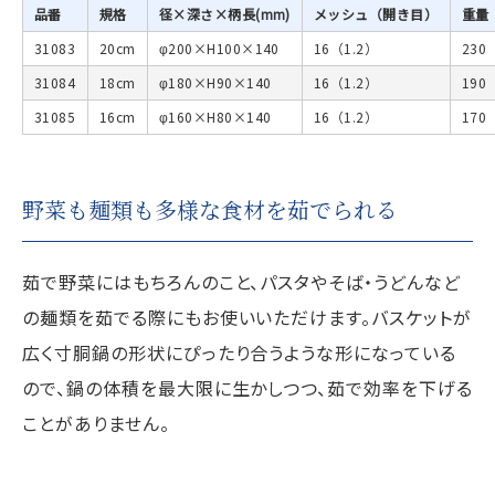
品番
規格
径×深さ×柄長(mm)
メッシュ（開き目）
重量
31083
20cm
φ200×H100×140
16（1.2）
230
31084
18cm
φ180×H90×140
16（1.2）
190
31085
16cm
φ160×H80×140
16（1.2）
170
野菜も麺類も多様な食材を茹でられる
茹で野菜にはもちろんのこと、パスタやそば・うどんなど
の麺類を茹でる際にもお使いいただけます。バスケットが
広く寸胴鍋の形状にぴったり合うような形になっている
ので、鍋の体積を最大限に生かしつつ、茹で効率を下げる
ことがありません。