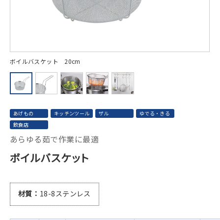
ボイルバスケット 20cm
片
あげもの
キッチンツール
ザル
ゆでる・きる
飲食店
あらゆる茹で作業に最適
ボイルバスケット
材質
18-8ステンレス