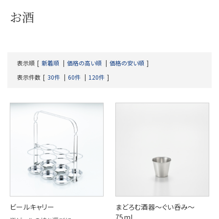
お酒
表示順
新着順
価格の高い順
価格の安い順
表示件数
30件
60件
120件
ビールキャリー
まどろむ酒器～ぐい呑み～
75ml