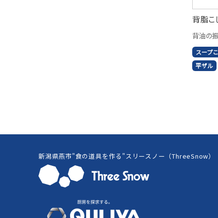
背脂こ
背油の振
スープ
平ザル
新潟県燕市"食の道具を作る"スリースノー（ThreeSnow）