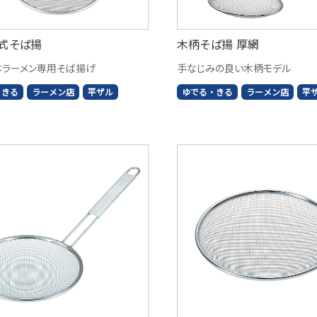
式そば揚
木柄そば揚 厚網
本ラーメン専用そば揚げ
手なじみの良い木柄モデル
・きる
ラーメン店
平ザル
ゆでる・きる
ラーメン店
平