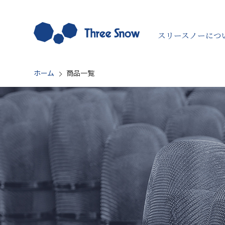
スリースノーにつ
ホーム
商品一覧
すべての商品を見る
シーンから探す
用途から探
飲食店
ゆでる・きる
ラーメン店
あげもの
うどん・そば店
泡立て
給食調理
お手入れ
パン・製菓
キッチンまわ