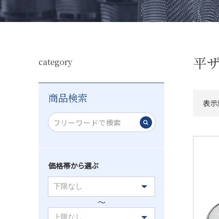
お酒
盛り付け
飛沫防止・感染対策
ビールまわ
キッチンツール
ホールまわ
平
category
商品検索
表示
価格帯から選ぶ
〜