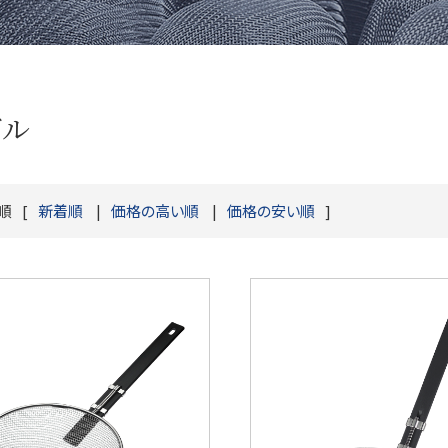
たも
酒器
り
すくい網
フレーバ
り
盛り付け網
テーブル
ザル
順
新着順
価格の高い順
価格の安い順