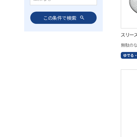
スリー
無駄の
ゆでる