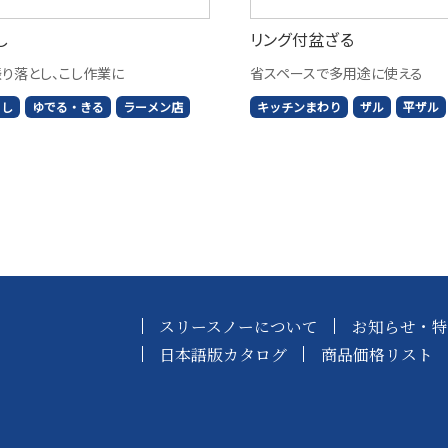
し
リング付盆ざる
り落とし、こし作業に
省スペースで多用途に使える
こし
ゆでる・きる
ラーメン店
キッチンまわり
ザル
平ザル
スリースノーについて
お知らせ・特
日本語版カタログ
商品価格リスト