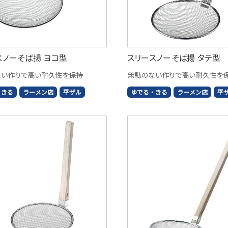
スノーそば揚 ヨコ型
スリースノーそば揚 タテ型
ない作りで高い耐久性を保持
無駄のない作りで高い耐久性を
・きる
ラーメン店
平ザル
ゆでる・きる
ラーメン店
平