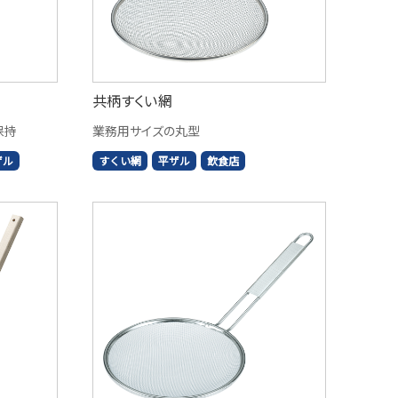
共柄すくい網
保持
業務用サイズの丸型
ザル
すくい網
平ザル
飲食店