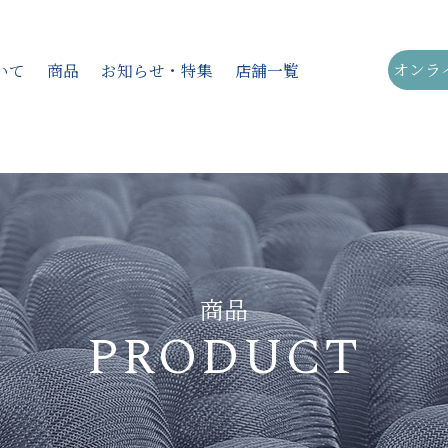
オンラ
いて
商品
お知らせ・特集
店舗一覧
す
アイテムから探す
バーベキュー
てぼ
ザル
商品
平ザル
ストレー
PRODUCT
スープこし
みそこし
フライヤー
茶こし
り
トング
その他